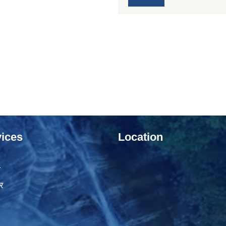
ices
Location
ा
र