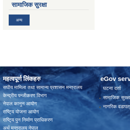
सामाजिक सुरक्षा
अन्य
महत्वपूर्ण लिंकहरु
eGov serv
स‌घीय मामिला तथा सामान्य प्रशासन मन्त्रालय
घटना दर्ता
केन्द्रीय पन्जीकरण विभाग
सामाजिक सुरक्ष
नेपाल कानुन आयाेग
नागरिक वडापत्
राष्टि्य याेजना आयाेग
राष्टि्य पुन निर्माण प्राधिकरण
अर्थ मन्त्रालय नेपाल