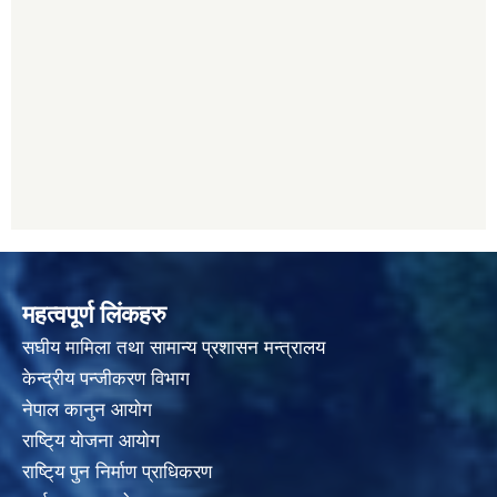
महत्वपूर्ण लिंकहरु
स‌घीय मामिला तथा सामान्य प्रशासन मन्त्रालय
केन्द्रीय पन्जीकरण विभाग
नेपाल कानुन आयाेग
राष्टि्य याेजना आयाेग
राष्टि्य पुन निर्माण प्राधिकरण