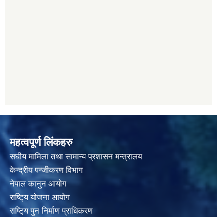
महत्वपूर्ण लिंकहरु
स‌घीय मामिला तथा सामान्य प्रशासन मन्त्रालय
केन्द्रीय पन्जीकरण विभाग
नेपाल कानुन आयाेग
राष्टि्य याेजना आयाेग
राष्टि्य पुन निर्माण प्राधिकरण