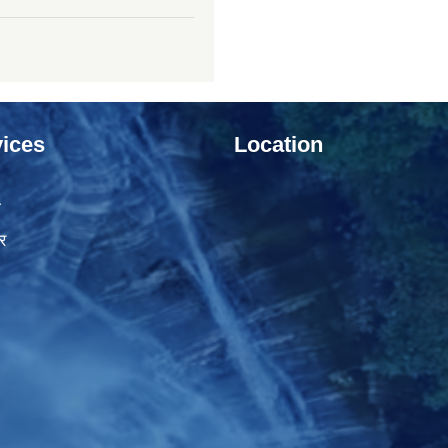
ices
Location
ा
र