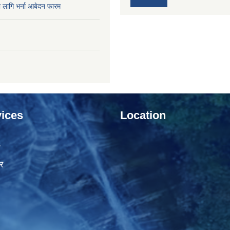
ो लागि भर्ना आबेदन फारम
ices
Location
ा
र