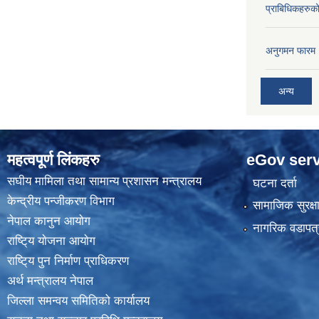
प्राबिधिकहरुक
अनुगमन फारम
अन्य
महत्वपूर्ण लिंकहरु
eGov serv
स‌घीय मामिला तथा सामान्य प्रशासन मन्त्रालय
घटना दर्ता
केन्द्रीय पन्जीकरण विभाग
सामाजिक सुरक्ष
नेपाल कानुन आयाेग
नागरिक वडापत्
राष्टि्य याेजना आयाेग
राष्टि्य पुन निर्माण प्राधिकरण
अर्थ मन्त्रालय नेपाल
जिल्ला समन्वय समितिको कार्यालय